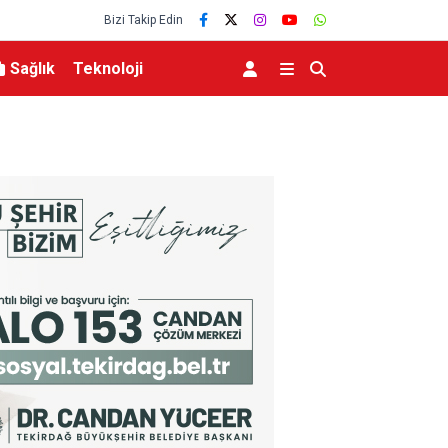
Bizi Takip Edin
Sağlık
Teknoloji
TO’nun 5. maddesiyle
Hatayda Sosyal Konutların Teslim Tarihi Açıkla