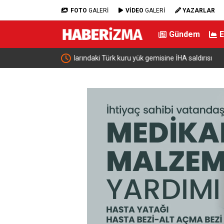
FOTO
GALERİ
VİDEO
GALERİ
YAZARLAR
Gündem
ldırısı
Çiftçilere 688 Milyon Lira Tutarında Tarımsal 