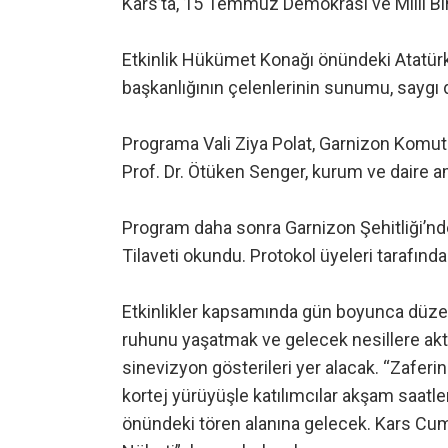
Kars’ta, 15 Temmuz Demokrasi ve Milli Birl
Etkinlik Hükümet Konağı önündeki Atatürk A
başkanlığının çelenlerinin sunumu, saygı d
Programa Vali Ziya Polat, Garnizon Komut
Prof. Dr. Ötüken Senger, kurum ve daire amir
Program daha sonra Garnizon Şehitliği’nd
Tilaveti okundu. Protokol üyeleri tarafından
Etkinlikler kapsamında gün boyunca düze
ruhunu yaşatmak ve gelecek nesillere akta
sinevizyon gösterileri yer alacak. “Zaferin 
kortej yürüyüşle katılımcılar akşam saatl
önündeki tören alanına gelecek. Kars Cu