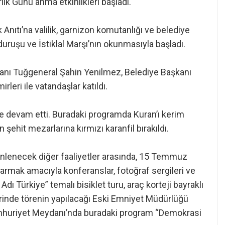
ik Günü anma etkinlikleri başladı.
nıtı’na valilik, garnizon komutanlığı ve belediye
uruşu ve İstiklal Marşı’nın okunmasıyla başladı.
anı Tuğgeneral Şahin Yenilmez, Belediye Başkanı
leri ile vatandaşlar katıldı.
e devam etti. Buradaki programda Kuran’ı kerim
 şehit mezarlarına kırmızı karanfil bırakıldı.
nlenecek diğer faaliyetler arasında, 15 Temmuz
rmak amacıyla konferanslar, fotoğraf sergileri ve
Adı Türkiye” temalı bisiklet turu, araç korteji bayraklı
erinde törenin yapılacağı Eski Emniyet Müdürlüğü
mhuriyet Meydanı’nda buradaki program “Demokrasi