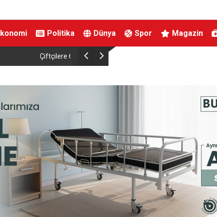
Ekonomi
Politika
Dünya
Spor
Magazin
Destek Ödemesi
DMM: “Mekke Ortak Savunma Anlaşması’nın NA
çeliştiği iddiaları tamamen gerçek dışı”