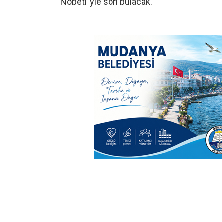
Nöbeti”yle son bulacak.