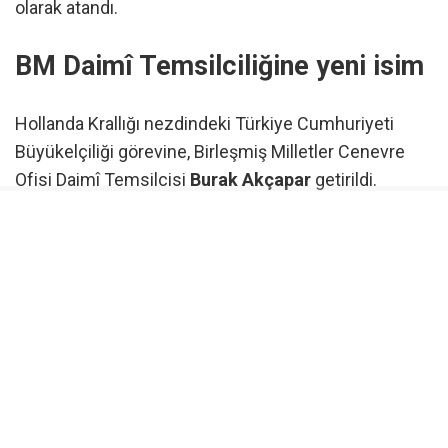
olarak atandı.
BM Daimî Temsilciliğine yeni isim
Hollanda Krallığı nezdindeki Türkiye Cumhuriyeti
Büyükelçiliği görevine, Birleşmiş Milletler Cenevre
Ofisi Daimî Temsilcisi
Burak Akçapar
getirildi.
Birleşmiş Milletler Cenevre Ofisi nezdindeki Türkiye
Cumhuriyeti Daimî Temsilciliği görevine ise
Ayşe
Sözen Usluer
atandı.