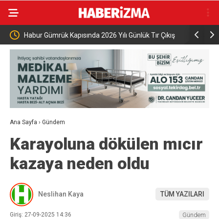
ur Gümrük Kapısında 2026 Yılı Günlük Tır Çıkış
Edis ve Bengü, 6 gün s
ru Kırıldı
konserinde 40 bin kişi
Ana Sayfa
›
Gündem
Karayoluna dökülen mıcır
kazaya neden oldu
Neslihan Kaya
TÜM YAZILARI
Giriş: 27-09-2025 14:36
Gündem