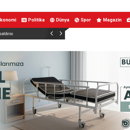
Ekonomi
Politika
Dünya
Spor
Magazin
 Destek Ödemesi
DMM: “Mekke Ortak Savunma Anlaşması’nın 
çeliştiği iddiaları tamamen gerçek dışı”