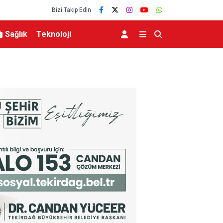
Bizi Takip Edin
Sağlık
Teknoloji
NATO’nun 5. maddesiyle
Hatayda Sosyal Konutların Teslim Tarihi Açıkl