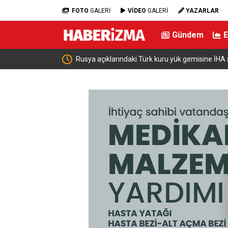
FOTO
GALERİ
VİDEO
GALERİ
YAZARLAR
Gündem
saldırısı
Çiftçilere 688 Milyon Lira Tutarında Tarımsal