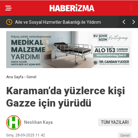
kanlığı ile Yıldırım
Bakan Kurum’un katılımıyla Hatay’da 8 bin 5
sahibinin konutu belirlendi
Ana Sayfa
›
Genel
Karaman’da yüzlerce kişi
Gazze için yürüdü
Neslihan Kaya
TÜM YAZILARI
Giriş: 28-09-2025 11:42
Genel