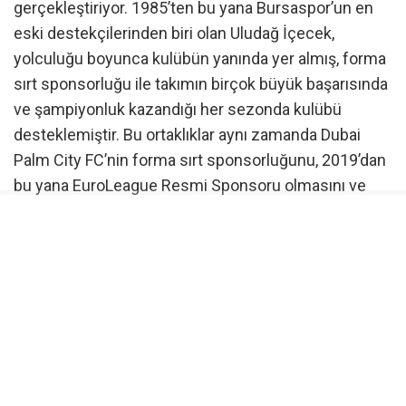
gerçekleştiriyor. 1985’ten bu yana Bursaspor’un en
eski destekçilerinden biri olan Uludağ İçecek,
yolculuğu boyunca kulübün yanında yer almış, forma
sırt sponsorluğu ile takımın birçok büyük başarısında
ve şampiyonluk kazandığı her sezonda kulübü
desteklemiştir. Bu ortaklıklar aynı zamanda Dubai
Palm City FC’nin forma sırt sponsorluğunu, 2019’dan
bu yana EuroLeague Resmi Sponsoru olmasını ve
2017’den bu yana Uludağ Premium Ultra Trail’e
(UPUT) sağladığı kesintisiz desteği de
kapsamaktadır.
Ömer Kızıl: “Geleceği birlikte şekillendirirken
mirasımızı koruyoruz”
Ortaklığa ilişkin değerlendirmede bulunan Uludağ