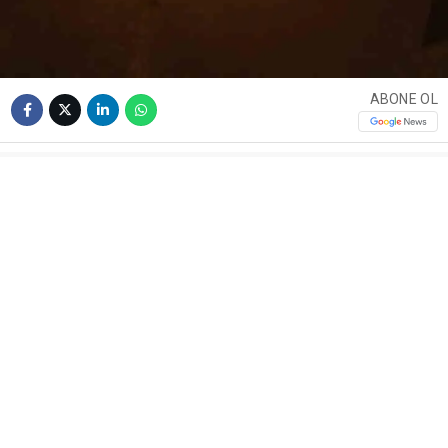
ABONE OL
Bursa’nın Karacabey ilçesinde Canbalı Köprüsü’nün
altındaki ormanlık alanda yangın çıktı. Yangın,
ekiplerin müdahalesiyle büyümeden söndürüldü.
Edinilen bilgiye göre, Canbalı Köprüsü altında bulunan
ormanlık alanda henüz belirlenemeyen bir nedenle
yangın çıktı. İhbar üzerine bölgeye Orman Bölge
Müdürlüğü ekipleri ile itfaiye ekipleri sevk edildi.
Ekiplerin müdahalesiyle yangın kontrol altına alınarak
söndürüldü. Yangının çıkış nedeninin belirlenmesi