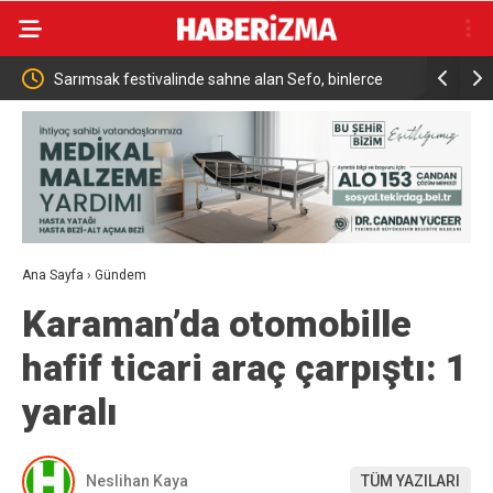
n en
Sarımsak festivalinde sahne alan Sefo, binlerce
Sanatçı Ca
vatandaşa unutulmaz bir gece yaşattı
Ana Sayfa
›
Gündem
Karaman’da otomobille
hafif ticari araç çarpıştı: 1
yaralı
Neslihan Kaya
TÜM YAZILARI