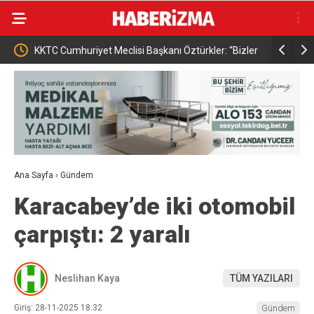
 Başkanı Öztürkler: “Bizler
Osmangazi Belediyesi çocuklara okuma k
e eşit uluslararası
kazandırıyor
z vermeyeceğiz”
Ana Sayfa
›
Gündem
Karacabey’de iki otomobil
çarpıştı: 2 yaralı
Neslihan Kaya
TÜM YAZILARI
Giriş: 28-11-2025 18:32
Gündem