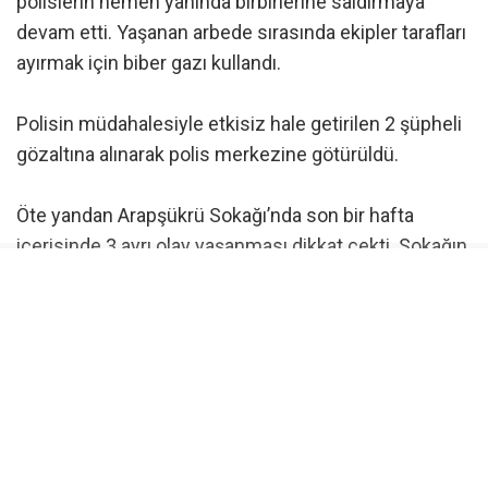
polislerin hemen yanında birbirlerine saldırmaya
devam etti. Yaşanan arbede sırasında ekipler tarafları
ayırmak için biber gazı kullandı.
Polisin müdahalesiyle etkisiz hale getirilen 2 şüpheli
gözaltına alınarak polis merkezine götürüldü.
Öte yandan Arapşükrü Sokağı’nda son bir hafta
içerisinde 3 ayrı olay yaşanması dikkat çekti. Sokağın
kısa süre içerisinde art arda yaşanan olaylarla
gündeme gelmesi, çevrede bulunan vatandaşların da
dikkatini çekti.