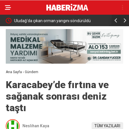
MGK 6 Ağustos 2026 Toplantısında Bölgesel
İznik Gölü
Güvenlik Gündemi
gözyaşları
Ana Sayfa
›
Gündem
Karacabey’de fırtına ve
sağanak sonrası deniz
taştı
Neslihan Kaya
TÜM YAZILARI