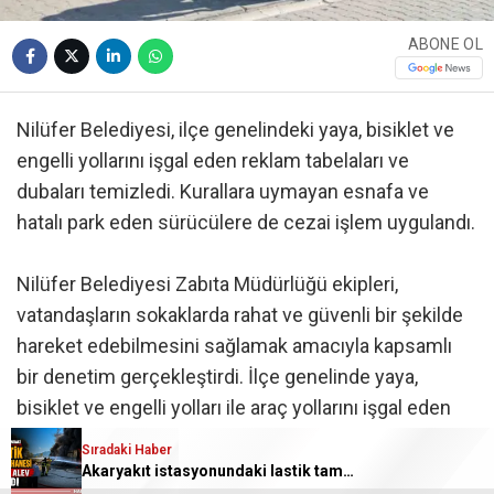
ABONE OL
Nilüfer Belediyesi, ilçe genelindeki yaya, bisiklet ve
engelli yollarını işgal eden reklam tabelaları ve
dubaları temizledi. Kurallara uymayan esnafa ve
hatalı park eden sürücülere de cezai işlem uygulandı.
Nilüfer Belediyesi Zabıta Müdürlüğü ekipleri,
vatandaşların sokaklarda rahat ve güvenli bir şekilde
hareket edebilmesini sağlamak amacıyla kapsamlı
bir denetim gerçekleştirdi. İlçe genelinde yaya,
bisiklet ve engelli yolları ile araç yollarını işgal eden
reklam tabelaları, duba ve kırlangıçlar personeller
Sıradaki Haber
tarafından toplandı.
Akaryakıt istasyonundaki lastik tamirhanesi alev alev yandı