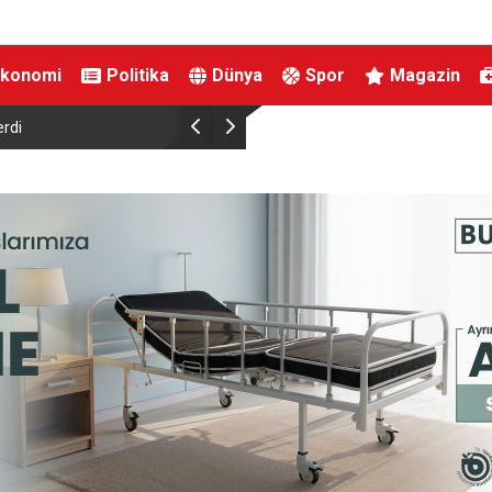
Ekonomi
Politika
Dünya
Spor
Magazin
ABD Senatosu için tarihi yarış: Müslüman aday Abdul El-Sayed
Demokratların adayı oldu