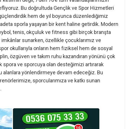
defliyoruz. Bu doğrultuda Gençlik ve Spor Hizmetleri
zı güçlendirdik hem de yıl boyunca düzenlediğimiz
zi adeta sporla yaşayan bir kent haline getirdik. Modern
ybol, tenis, okçuluk ve fitness gibi birçok branşta
ir imkânlar sunarken, özellikle çocuklarımız ve
spor okullarıyla onların hem fiziksel hem de sosyal
siplin, özgüven ve takım ruhu kazandıran yönünü çok
 spora ve sporcuya olan desteğimizi artırarak
ru alanlara yönlendirmeye devam edeceğiz. Bu
renörlerimize, sporcularımıza ve katkı sunan
.