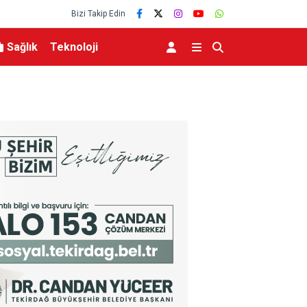
Bizi Takip Edin
Sağlık
Teknoloji
Bir adımla hayata tutundu, motosikletli duvara çarparak can verdi