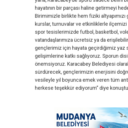
hayatının bir parçası haline getirmeyi he
Birimimizle birlikte hem fiziki altyapımı
kurslar, turnuvalar ve etkinliklerle ilçemi
spor tesislerimizde futbol, basketbol, vole
vatandaşlarımıza ücretsiz ya da erişilebil
gençlerimiz için hayata geçirdiğimiz yaz 
gelişimlerine katkı sağlıyoruz. Sporun di
önemsiyoruz. Karacabey Belediyesi olarak
sürdürecek, gençlerimizin enerjisini doğ
vesileyle yıl boyunca emek veren tüm ant
herkese teşekkür ediyorum” diye konuştu