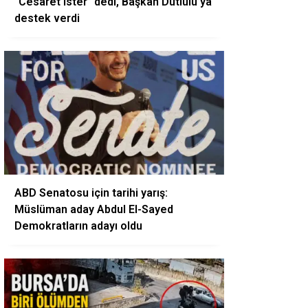
“Cesaret ister” dedi, Başkan Dutlulu’ya
destek verdi
ABD Senatosu için tarihi yarış:
Müslüman aday Abdul El-Sayed
Demokratların adayı oldu