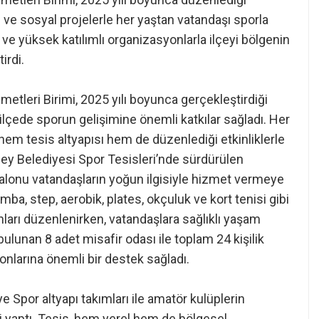
rı ve sosyal projelerle her yaştan vatandaşı sporla
 ve yüksek katılımlı organizasyonlarla ilçeyi bölgenin
irdi.
etleri Birimi, 2025 yılı boyunca gerçekleştirdiği
ilçede sporun gelişimine önemli katkılar sağladı. Her
hem tesis altyapısı hem de düzenlediği etkinliklerle
cabey Belediyesi Spor Tesisleri’nde sürdürülen
salonu vatandaşların yoğun ilgisiyle hizmet vermeye
mba, step, aerobik, plates, okçuluk ve kort tenisi gibi
ları düzenlenirken, vatandaşlara sağlıklı yaşam
lunan 8 adet misafir odası ile toplam 24 kişilik
nlarına önemli bir destek sağladı.
 Spor altyapı takımları ile amatör kulüplerin
 yaptı. Tesis, hem yerel hem de bölgesel