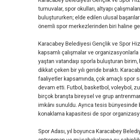
turnuvalar, spor okulları, altyapı çalışmala
buluştururken; elde edilen ulusal başarılar
önemli spor merkezlerinden biri haline get
Karacabey Belediyesi Gençlik ve Spor Hizm
kapsamlı çalışmalar ve organizasyonlarla 
yaştan vatandaşı sporla buluşturan birim, 
dikkat çeken bir yılı geride bıraktı. Kara
faaliyetler kapsamında, çok amaçlı spor 
devam etti. Futbol, basketbol, voleybol, zu
birçok branşta bireysel ve grup antrenman
imkânı sunuldu. Ayrıca tesis bünyesinde bu
konaklama kapasitesi de spor organizasyo
Spor Adası, yıl boyunca Karacabey Belediye
antrenman ve müsabakalarına ev sahipliği