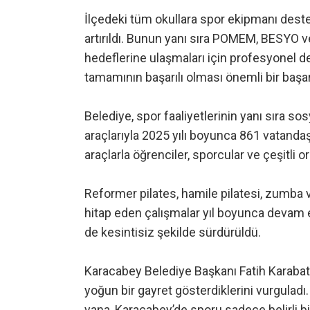
İlçedeki tüm okullara spor ekipmanı desteğ
artırıldı. Bunun yanı sıra POMEM, BESYO ve
hedeflerine ulaşmaları için profesyonel d
tamamının başarılı olması önemli bir başar
Belediye, spor faaliyetlerinin yanı sıra s
araçlarıyla 2025 yılı boyunca 861 vatandaşı
araçlarla öğrenciler, sporcular ve çeşitli o
Reformer pilates, hamile pilatesi, zumba v
hitap eden çalışmalar yıl boyunca devam e
de kesintisiz şekilde sürdürüldü.
Karacabey Belediye Başkanı Fatih Karabat
yoğun bir gayret gösterdiklerini vurgulad
yana, Karacabey’de sporu sadece belirli bi