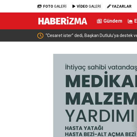
FOTO
GALERİ
VİDEO
GALERİ
YAZARLAR
Gündem
“Cesaret ister” dedi, Başkan Dutlulu’ya destek verdi