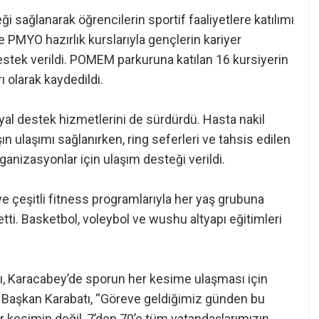
i sağlanarak öğrencilerin sportif faaliyetlere katılımı
 PMYO hazırlık kurslarıyla gençlerin kariyer
estek verildi. POMEM parkuruna katılan 16 kursiyerin
ı olarak kaydedildi.
osyal destek hizmetlerini de sürdürdü. Hasta nakil
n ulaşımı sağlanırken, ring seferleri ve tahsis edilen
rganizasyonlar için ulaşım desteği verildi.
e çeşitli fitness programlarıyla her yaş grubuna
tti. Basketbol, voleybol ve wushu altyapı eğitimleri
ı, Karacabey’de sporun her kesime ulaşması için
ı. Başkan Karabatı, “Göreve geldiğimiz günden bu
r kesimin değil, 7’den 70’e tüm vatandaşlarımızın