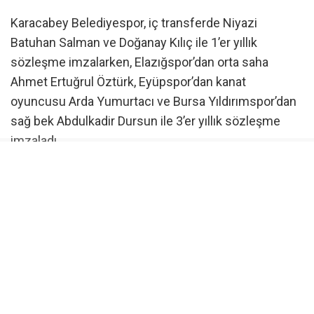
Karacabey Belediyespor, iç transferde Niyazi
Batuhan Salman ve Doğanay Kılıç ile 1’er yıllık
sözleşme imzalarken, Elazığspor’dan orta saha
Ahmet Ertuğrul Öztürk, Eyüpspor’dan kanat
oyuncusu Arda Yumurtacı ve Bursa Yıldırımspor’dan
sağ bek Abdulkadir Dursun ile 3’er yıllık sözleşme
imzaladı.
Karacabey Belediyespor’dan yapılan açıklamada, “Bu
anlaşmaların hem futbolcularımız hem de
kulübümüz adına hayırlı olmasını temenni ediyoruz”
denildi.