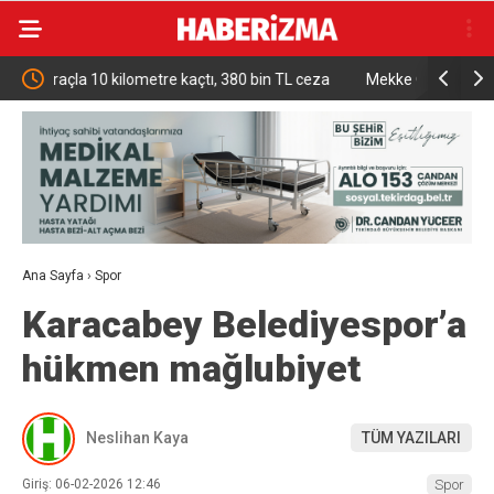
0 bin TL ceza
Mekke Ortak Savunma Anlaşması Hakkındaki
B
İddialara Resmi Yanıt
Ana Sayfa
›
Spor
Karacabey Belediyespor’a
hükmen mağlubiyet
Neslihan Kaya
TÜM YAZILARI
Giriş: 06-02-2026 12:46
Spor