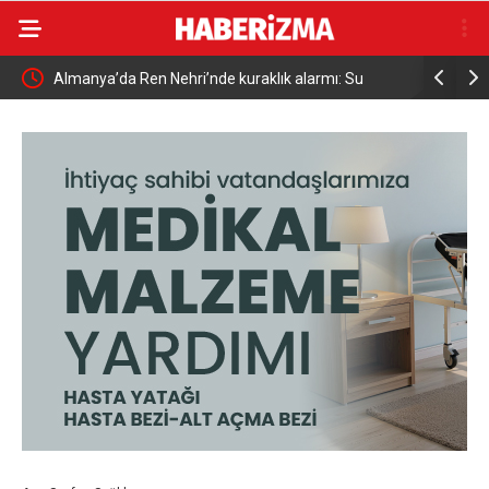
Almanya’da Ren Nehri’nde kuraklık alarmı: Su
Uludağ’da
seviyesinde tarihi düşüş yaşandı