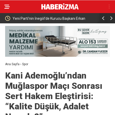
Elektrikli bisiklet ile uçuruma yuvarlandılar: 3 çocuk
Bursa’da i
yaralandı
Ana Sayfa
›
Spor
Kani Ademoğlu’ndan
Muğlaspor Maçı Sonrası
Sert Hakem Eleştirisi:
“Kalite Düşük, Adalet