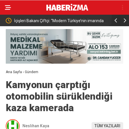
 “Modern Türkiye’nin imarında
Pakistan Başbakanı Şerif, Suudi Arabista
yük gayretleri var”
Prensi Selman ile görüştü
Ana Sayfa
›
Gündem
Kamyonun çarptığı
otomobilin sürüklendiği
kaza kamerada
Neslihan Kaya
TÜM YAZILARI