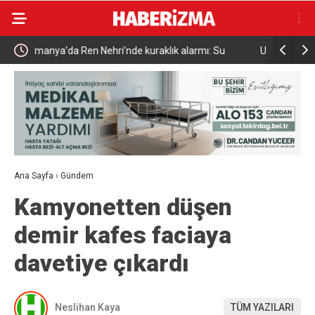
Uludağ’da çıkan orman yangını söndürüldü
MGK 6 Ağu
Güvenlik 
Ana Sayfa
›
Gündem
Kamyonetten düşen
demir kafes faciaya
davetiye çıkardı
Neslihan Kaya
TÜM YAZILARI