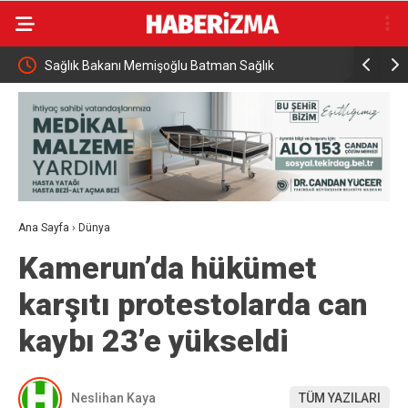
ı Tren
Sağlık Bakanı Memişoğlu Batman Sağlık
Hayat kur
Yatırımlarını İnceledi
Ana Sayfa
›
Dünya
Kamerun’da hükümet
karşıtı protestolarda can
kaybı 23’e yükseldi
Neslihan Kaya
TÜM YAZILARI