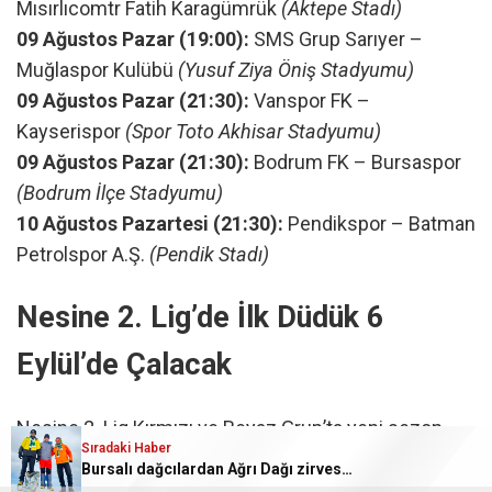
Mısırlıcomtr Fatih Karagümrük
(Aktepe Stadı)
09 Ağustos Pazar (19:00):
SMS Grup Sarıyer –
Muğlaspor Kulübü
(Yusuf Ziya Öniş Stadyumu)
09 Ağustos Pazar (21:30):
Vanspor FK –
Kayserispor
(Spor Toto Akhisar Stadyumu)
09 Ağustos Pazar (21:30):
Bodrum FK – Bursaspor
(Bodrum İlçe Stadyumu)
10 Ağustos Pazartesi (21:30):
Pendikspor – Batman
Petrolspor A.Ş.
(Pendik Stadı)
Nesine 2. Lig’de İlk Düdük 6
Eylül’de Çalacak
Nesine 2. Lig Kırmızı ve Beyaz Grup’ta yeni sezon
Sıradaki Haber
heyecanı 6 Eylül 2026 Pazar günü başlayacak.
Bursalı dağcılardan Ağrı Dağı zirvesinde Bursaspor mesa