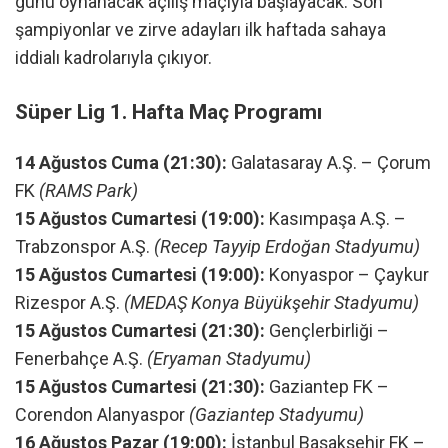
günü oynanacak açılış maçıyla başlayacak. Son
şampiyonlar ve zirve adayları ilk haftada sahaya
iddialı kadrolarıyla çıkıyor.
Süper Lig 1. Hafta Maç Programı
14 Ağustos Cuma (21:30):
Galatasaray A.Ş. – Çorum
FK
(RAMS Park)
15 Ağustos Cumartesi (19:00):
Kasımpaşa A.Ş. –
Trabzonspor A.Ş.
(Recep Tayyip Erdoğan Stadyumu)
15 Ağustos Cumartesi (19:00):
Konyaspor – Çaykur
Rizespor A.Ş.
(MEDAŞ Konya Büyükşehir Stadyumu)
15 Ağustos Cumartesi (21:30):
Gençlerbirliği –
Fenerbahçe A.Ş.
(Eryaman Stadyumu)
15 Ağustos Cumartesi (21:30):
Gaziantep FK –
Corendon Alanyaspor
(Gaziantep Stadyumu)
16 Ağustos Pazar (19:00):
İstanbul Başakşehir FK –