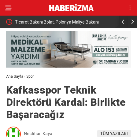
Almanya’da Ren Nehri’nde kuraklık alarmı: Su
Uludağ’da
seviyesinde tarihi düşüş yaşandı
Ana Sayfa
›
Spor
Kafkasspor Teknik
Direktörü Kardal: Birlikte
Başaracağız
Neslihan Kaya
TÜM YAZILARI