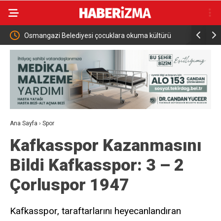
elediyesi çocuklara okuma kültürü
Osmangazi Belediyesi pazarlar
r
topluyor
Ana Sayfa
›
Spor
Kafkasspor Kazanmasını
Bildi Kafkasspor: 3 – 2
Çorluspor 1947
Kafkasspor, taraftarlarını heyecanlandıran