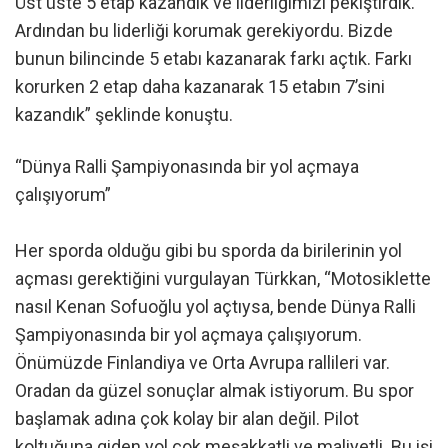
Üst üste 5 etap kazandık ve liderliğimizi pekiştirdik.
Ardından bu liderliği korumak gerekiyordu. Bizde
bunun bilincinde 5 etabı kazanarak farkı açtık. Farkı
korurken 2 etap daha kazanarak 15 etabın 7’sini
kazandık” şeklinde konuştu.
“Dünya Ralli Şampiyonasında bir yol açmaya
çalışıyorum”
Her sporda olduğu gibi bu sporda da birilerinin yol
açması gerektiğini vurgulayan Türkkan, “Motosiklette
nasıl Kenan Sofuoğlu yol açtıysa, bende Dünya Ralli
Şampiyonasında bir yol açmaya çalışıyorum.
Önümüzde Finlandiya ve Orta Avrupa rallileri var.
Oradan da güzel sonuçlar almak istiyorum. Bu spor
başlamak adına çok kolay bir alan değil. Pilot
koltuğuna giden yol çok meşakkatli ve maliyetli. Bu işi