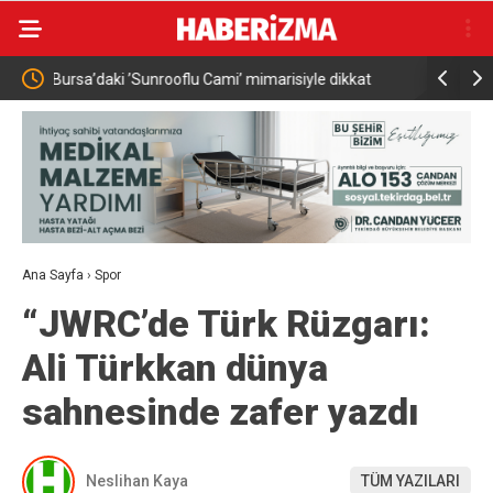
le dikkat
Bahçeli, MHP İl Başkanı’nın oğlu Enes Doğan’ın
Va
düğününe katıldı
is
Ana Sayfa
›
Spor
“JWRC’de Türk Rüzgarı:
Ali Türkkan dünya
sahnesinde zafer yazdı
Neslihan Kaya
TÜM YAZILARI