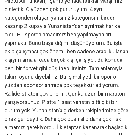
Pilotu Ali Türkkan, “Şampiyonada İstiklal Marşı’mızı
dinlettik. O yüzden çok gururluyum. 4 ayrı
kategoriden oluşan yarışın 2 kategorisini birden
kazanıp 2 kupayla Yunanistan’dan ayrılmak harika
oldu. Bu sporda amacımız hep yapılmayanları
yapmaktı. Bunu başardığımı düşünüyorum. Bu işte
ekip çalışması çok önemli ben sadece aracı kullanan
kişiyim ama arkada birçok kişi çalışıyor. Bu konuda
beni bir forvet gibi düşünebilirsiniz. Tam anlamıyla
takım oyunu diyebiliriz. Bu iş maliyetli bir spor o
yüzden sponsorlarımıza çok teşekkür ediyorum.
Rallide strateji çok önemli. Çünkü uzun bir maraton
yarışıyorsunuz. Pistte 1 saat yarıştın bitti gibi bir
durum yok. Yunanistan’a giderken rakiplerimize göre
biraz gerideydik. Daha çok puan alıp daha çok risk
almamız gerekiyordu. İlk etaptan kazanarak başladık.