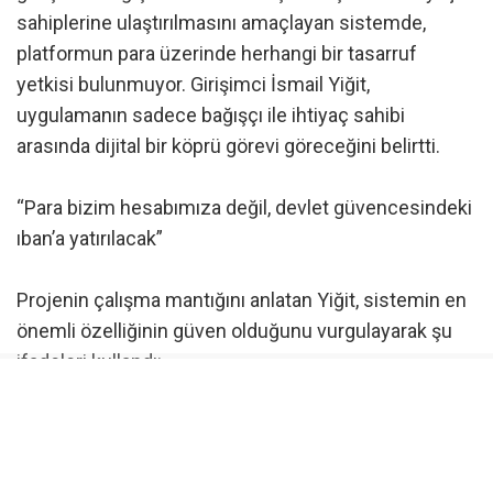
sahiplerine ulaştırılmasını amaçlayan sistemde,
platformun para üzerinde herhangi bir tasarruf
yetkisi bulunmuyor. Girişimci İsmail Yiğit,
uygulamanın sadece bağışçı ile ihtiyaç sahibi
arasında dijital bir köprü görevi göreceğini belirtti.
“Para bizim hesabımıza değil, devlet güvencesindeki
ıban’a yatırılacak”
Projenin çalışma mantığını anlatan Yiğit, sistemin en
önemli özelliğinin güven olduğunu vurgulayarak şu
ifadeleri kullandı:
“Biz dernek ya da vakıflar gibi para toplamıyoruz.
Sadece bağışlarınıza köprü oluyoruz. Bağışçı,
uygulama üzerinden devlet güvencesindeki IBAN’a