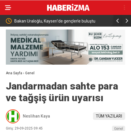
gençlerle buluştu
İnegöl’de orman yangını; Havadan ve karadan
müdahale başlatıldı
Ana Sayfa
›
Genel
Jandarmadan sahte para
ve tağşiş ürün uyarısı
Neslihan Kaya
TÜM YAZILARI
Giriş: 29-09-2025 09:45
Genel