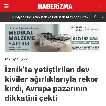
an ve Pakistan Arasında Ortak
Rusya açıklarındaki Türk kuru yük gemis
saldırısı
Ana Sayfa
›
Çevre
İznik’te yetiştirilen dev
kiviler ağırlıklarıyla rekor
kırdı, Avrupa pazarının
dikkatini çekti