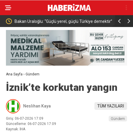
Türkiye demektir”
Bakan Memişoğlu: “Şehir hastaneleri dünyanın en
İ
üst seviye sağlık hizmet binalarıdır”
b
Ana Sayfa
›
Gündem
İznik’te korkutan yangın
Neslihan Kaya
TÜM YAZILARI
Giriş: 06-07-2026 17:09
Gündem
Güncelleme: 06-07-2026 17:09
Kaynak: İHA