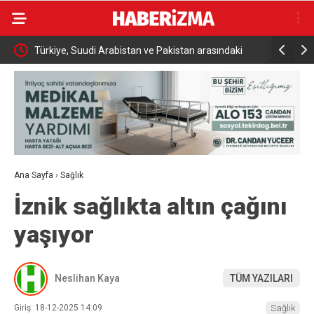
Türkiye, Suudi Arabistan ve Pakistan arasındaki
İki otomobi
tarihi savunma anlaşması dünya basınında
kazadan kı
Ana Sayfa
›
Sağlık
İznik sağlıkta altın çağını
yaşıyor
Neslihan Kaya
TÜM YAZILARI
Giriş: 18-12-2025 14:09
Sağlık