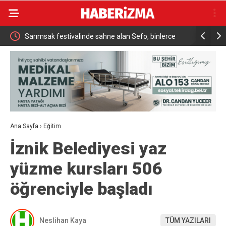
sak festivalinde sahne alan Sefo, binlerce
Sanatçı Cansever hayat
ndaşa unutulmaz bir gece yaşattı
Ana Sayfa
›
Eğitim
İznik Belediyesi yaz
yüzme kursları 506
öğrenciyle başladı
Neslihan Kaya
TÜM YAZILARI