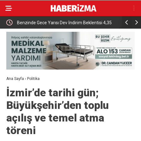
a
Benzinde Gece Yarısı Dev İndirim Beklentisi 4,35
Bursalı da
TL’lik Düşüş Pompaya Yansıyacak mı?
mesajı
Ana Sayfa
›
Politika
İzmir’de tarihi gün;
Büyükşehir’den toplu
açılış ve temel atma
töreni