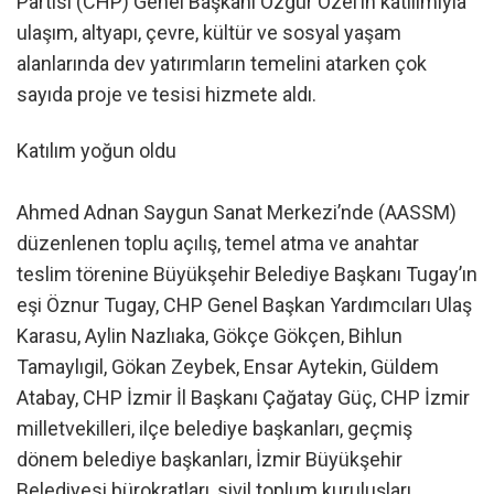
Partisi (CHP) Genel Başkanı Özgür Özel’in katılımıyla
ulaşım, altyapı, çevre, kültür ve sosyal yaşam
alanlarında dev yatırımların temelini atarken çok
sayıda proje ve tesisi hizmete aldı.
Katılım yoğun oldu
Ahmed Adnan Saygun Sanat Merkezi’nde (AASSM)
düzenlenen toplu açılış, temel atma ve anahtar
teslim törenine Büyükşehir Belediye Başkanı Tugay’ın
eşi Öznur Tugay, CHP Genel Başkan Yardımcıları Ulaş
Karasu, Aylin Nazlıaka, Gökçe Gökçen, Bihlun
Tamaylıgil, Gökan Zeybek, Ensar Aytekin, Güldem
Atabay, CHP İzmir İl Başkanı Çağatay Güç, CHP İzmir
milletvekilleri, ilçe belediye başkanları, geçmiş
dönem belediye başkanları, İzmir Büyükşehir
Belediyesi bürokratları, sivil toplum kuruluşları,