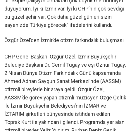
bir ekiple çalışıyor olmaktan çok büyük memnuniyet
duyuyorum. İyi ki İzmir var. İyi ki CHP’nin çok sevdiği
bu güzel şehir var. Çok daha güzel günleri sizin
sayenizde Türkiye görecek” ifadelerini kullandı.
Özgür Özel’den İzmir’de otizm farkındalık buluşması
CHP Genel Başkanı Özgür Özel, İzmir Büyükşehir
Belediye Başkanı Dr. Cemil Tugay ve eşi Öznur Tugay,
2 Nisan Dünya Otizm Farkındalık Günü kapsamında
Ahmed Adnan Saygun Sanat Merkezi’nde (AASSM)
otizmli bireylerle bir araya geldi. Özgür Özel,
AASSM’de görev yapan otizmli müzisyen Özge Çeltik
ile İzmir Büyükşehir Belediyesi’nin İZMAR ve
İZTARIM şirketleri bünyesinde istihdam edilen
Toprak Kurt ile yakından ilgilendi. Programda yer alan
otizmli bireyler Yeliz Yıldırım, Burhan Deniz Gedik,