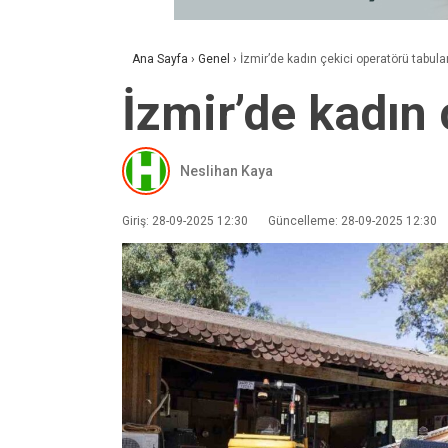
Ana Sayfa
›
Genel
›
İzmir’de kadın çekici operatörü tabuları
İzmir’de kadın 
Neslihan Kaya
Giriş: 28-09-2025 12:30
Güncelleme: 28-09-2025 12:30