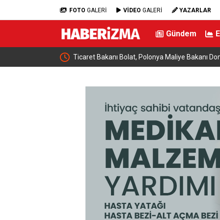
FOTO
GALERİ
VİDEO
GALERİ
YAZARLAR
Gündem
e buluştu: “Terörsüz
Ticaret Bakanı Bolat, Polonya Maliye Bakanı Dom
geldi