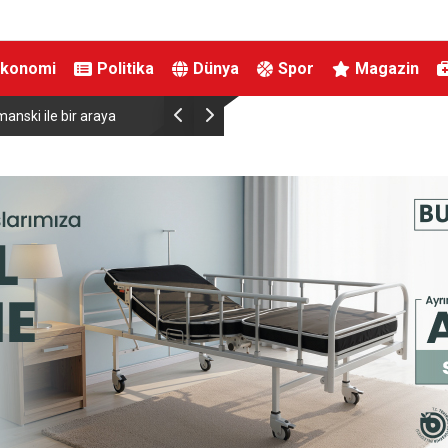
Ekonomi
Politika
Dünya
Spor
Magazin
anski ile bir araya
Almanya’da Ren Nehri’nde kuraklık alarmı: Su s
yaşandı