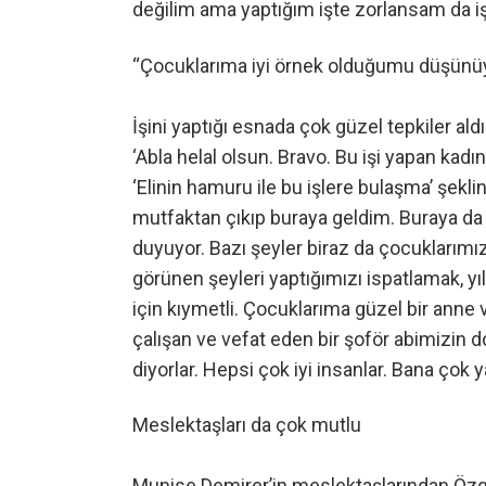
değilim ama yaptığım işte zorlansam da i
“Çocuklarıma iyi örnek olduğumu düşün
İşini yaptığı esnada çok güzel tepkiler ald
‘Abla helal olsun. Bravo. Bu işi yapan kadı
‘Elinin hamuru ile bu işlere bulaşma’ şeklin
mutfaktan çıkıp buraya geldim. Buraya da
duyuyor. Bazı şeyler biraz da çocuklarımızla
görünen şeyleri yaptığımızı ispatlamak, 
için kıymetli. Çocuklarıma güzel bir ann
çalışan ve vefat eden bir şoför abimizin d
diyorlar. Hepsi çok iyi insanlar. Bana çok y
Meslektaşları da çok mutlu
Munise Demirer’in meslektaşlarından Özgür