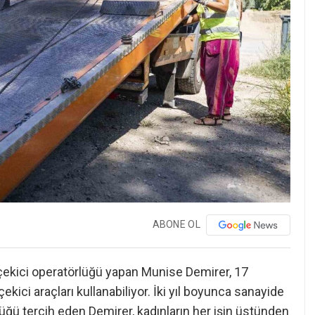
ABONE OL
çekici operatörlüğü yapan Munise Demirer, 17
ekici araçları kullanabiliyor. İki yıl boyunca sanayide
lüğü tercih eden Demirer, kadınların her işin üstünden