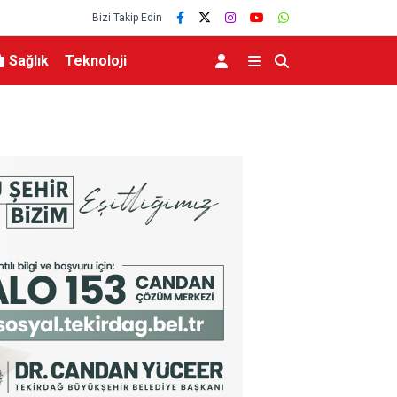
Bizi Takip Edin
Sağlık
Teknoloji
eviyesinde tarihi düşüş
Uludağ’da çıkan orman yangını söndürüldü