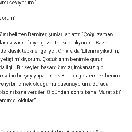
şimi seviyorum.”
üyorum”
ığını belirten Demirer, şunları anlattı: “Çoğu zaman
nlar da var mı’ diye güzel tepkiler alıyorum. Bazen
de klasik tepkiler geliyor. Onlara da ‘Ellerimi yıkadım,
 yetiştim’ diyorum. Çocuklarım benimle gurur
 ilgili. Bir şeyleri başardığımızı, imkansız gibi
yılmadan bir şey yapabilmek Bunları göstermek benim
e ve iyi bir örnek olduğumu düşünüyorum. Burada
olabını bana verdiler. O günden sonra bana ‘Murat abi’
ardımcı oldular.”
 Keskin, “Kadınların da bu işi yapabileceğini