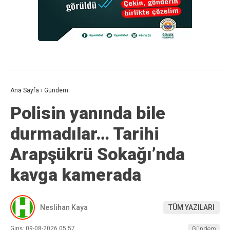
Ana Sayfa
›
Gündem
Polisin yanında bile
durmadılar… Tarihi
Arapşükrü Sokağı’nda
kavga kamerada
Neslihan Kaya
TÜM YAZILARI
Giriş: 09-08-2026 05:57
Gündem