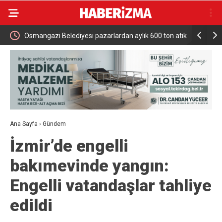
rü
Osmangazi Belediyesi pazarlardan aylık 600 ton atık
MHP Talas
topluyor
tazeledi
Ana Sayfa
›
Gündem
İzmir’de engelli
bakımevinde yangın:
Engelli vatandaşlar tahliye
edildi