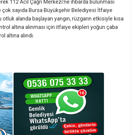
erek 112 Acil Çağrı Merkezi’ne ihbarda bulunması
ye çok sayıda Bursa Büyükşehir Belediyesi İtfaiye
ru otluk alanda başlayan yangın, rüzgarın etkisiyle kısa
ntrol altına alınması için itfaiye ekipleri yoğun çaba
l altına alındı.