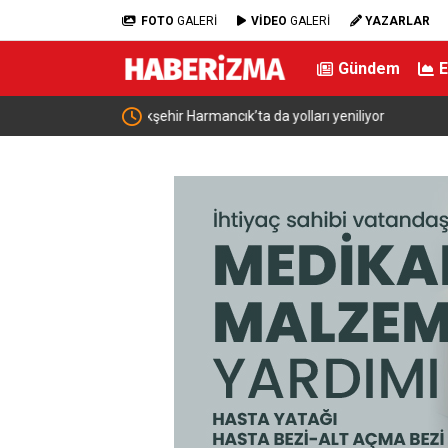
FOTO
GALERİ
VİDEO
GALERİ
YAZARLAR
Gündem
Sağlık Bakanı Memişoğlu Batman Sağlık Yatırıml