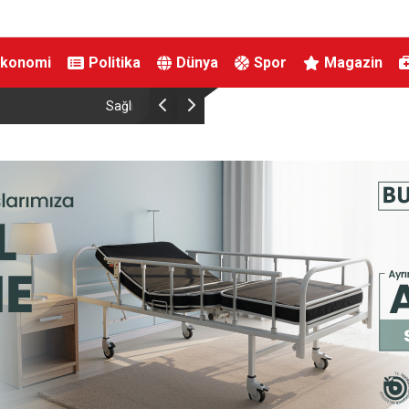
Ekonomi
Politika
Dünya
Spor
Magazin
arını İnceledi
Hayat kurtaran manevra