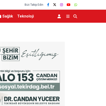
Bizi Takip Edin
Sağlık
Teknoloji
Nilüfer’de kent rehberi ve imar durumu sorgul