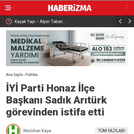
Kaçak Yapı – Alper Taban…
Çalışma ve
aşattı
Karabük’t
Ana Sayfa
›
Politika
İYİ Parti Honaz İlçe
Başkanı Sadık Arıtürk
görevinden istifa etti
Neslihan Kaya
TÜM YAZILARI