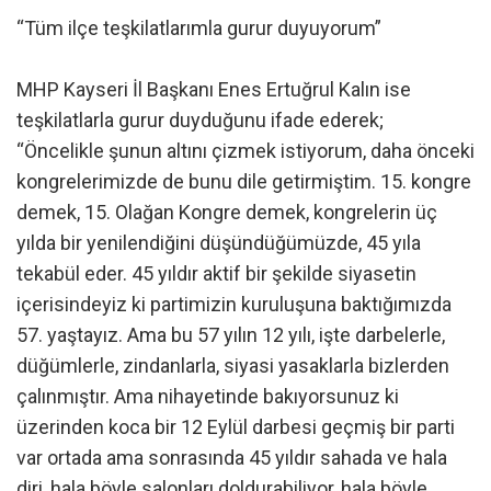
“Tüm ilçe teşkilatlarımla gurur duyuyorum”
MHP Kayseri İl Başkanı Enes Ertuğrul Kalın ise
teşkilatlarla gurur duyduğunu ifade ederek;
“Öncelikle şunun altını çizmek istiyorum, daha önceki
kongrelerimizde de bunu dile getirmiştim. 15. kongre
demek, 15. Olağan Kongre demek, kongrelerin üç
yılda bir yenilendiğini düşündüğümüzde, 45 yıla
tekabül eder. 45 yıldır aktif bir şekilde siyasetin
içerisindeyiz ki partimizin kuruluşuna baktığımızda
57. yaştayız. Ama bu 57 yılın 12 yılı, işte darbelerle,
düğümlerle, zindanlarla, siyasi yasaklarla bizlerden
çalınmıştır. Ama nihayetinde bakıyorsunuz ki
üzerinden koca bir 12 Eylül darbesi geçmiş bir parti
var ortada ama sonrasında 45 yıldır sahada ve hala
diri, hala böyle salonları doldurabiliyor, hala böyle