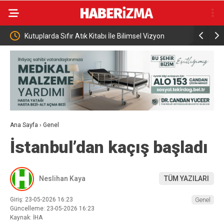
le Bilimsel Vizyon
KKTC Cumhuriyet Meclisi Başkanı Öztürkler: “B
egemen eşitliğimizden ve eşit uluslararası
statümüzden asla taviz vermeyeceğiz”
Ana Sayfa
›
Genel
İstanbul’dan kaçış başladı
Neslihan Kaya
TÜM YAZILARI
Giriş: 23-05-2026 16:23
Genel
Güncelleme: 23-05-2026 16:23
Kaynak: İHA