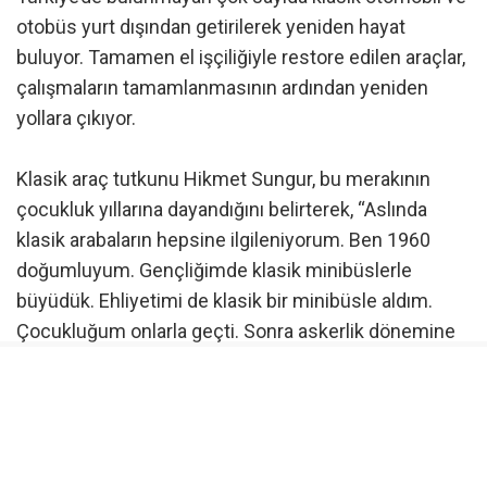
otobüs yurt dışından getirilerek yeniden hayat
buluyor. Tamamen el işçiliğiyle restore edilen araçlar,
çalışmaların tamamlanmasının ardından yeniden
yollara çıkıyor.
Klasik araç tutkunu Hikmet Sungur, bu merakının
çocukluk yıllarına dayandığını belirterek, “Aslında
klasik arabaların hepsine ilgileniyorum. Ben 1960
doğumluyum. Gençliğimde klasik minibüslerle
büyüdük. Ehliyetimi de klasik bir minibüsle aldım.
Çocukluğum onlarla geçti. Sonra askerlik dönemine
geldik, otobüs dönemi başladı” dedi.
Klasik otobüslere ilgi duyan bir grubun oluştuğunu
belirten Sungur, zaman içerisinde insanların bu
araçlara gösterdiği ilgiyi fark ettiklerini söyledi.