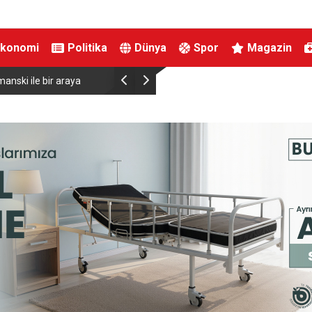
Ekonomi
Politika
Dünya
Spor
Magazin
anski ile bir araya
Almanya’da Ren Nehri’nde kuraklık alarmı: Su s
yaşandı