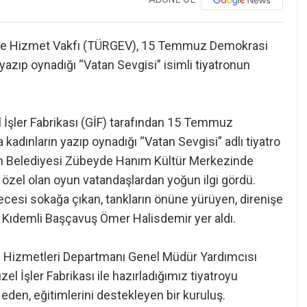
itime Hizmet Vakfı (TÜRGEV), 15 Temmuz Demokrasi
 yazıp oynadığı “Vatan Sevgisi” isimli tiyatronun
l İşler Fabrikası (GİF) tarafından 15 Temmuz
kadınların yazıp oynadığı “Vatan Sevgisi” adlı tiyatro
ih Belediyesi Zübeyde Hanım Kültür Merkezinde
re özel olan oyun vatandaşlardan yoğun ilgi gördü.
esi sokağa çıkan, tankların önüne yürüyen, direnişe
ay Kıdemli Başçavuş Ömer Halisdemir yer aldı.
Hizmetleri Departmanı Genel Müdür Yardımcısı
 İşler Fabrikası ile hazırladığımız tiyatroyu
den, eğitimlerini destekleyen bir kuruluş.