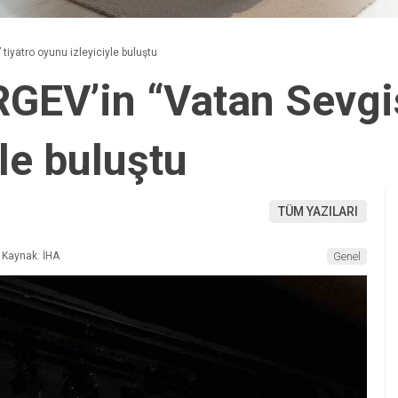
tiyatro oyunu izleyiciyle buluştu
RGEV’in “Vatan Sevgis
le buluştu
TÜM YAZILARI
Kaynak: İHA
Genel