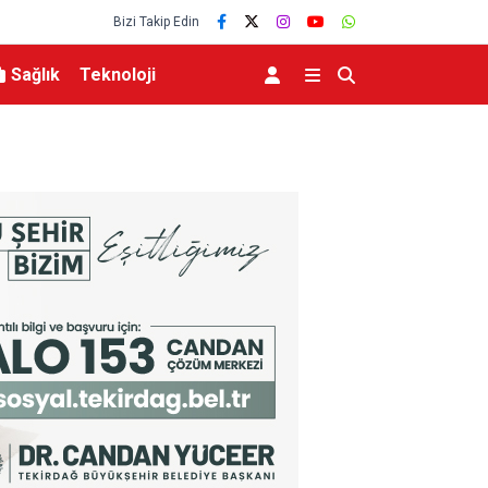
Bizi Takip Edin
Sağlık
Teknoloji
eviyesinde tarihi düşüş
Uludağ’da çıkan orman yangını söndürüldü