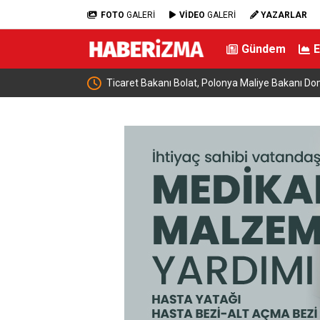
FOTO
GALERİ
VİDEO
GALERİ
YAZARLAR
Gündem
e buluştu: “Terörsüz
Ticaret Bakanı Bolat, Polonya Maliye Bakanı Dom
geldi