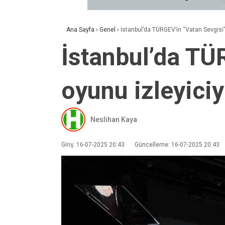
Ana Sayfa
›
Genel
›
İstanbul’da TÜRGEV’in “Vatan Sevgisi” 
İstanbul’da TÜ
oyunu izleyiciy
Neslihan Kaya
Giriş: 16-07-2025 20:43
Güncelleme: 16-07-2025 20:43