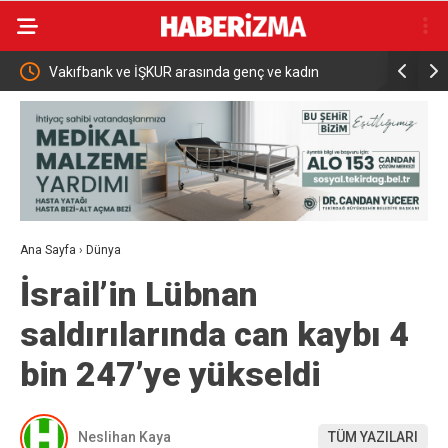
Vakıfbank ve İŞKUR arasında genç ve kadın
Bakan Şim
istihdamı için iş birliği
fırtınası v
Ana Sayfa
›
Dünya
İsrail’in Lübnan
saldırılarında can kaybı 4
bin 247’ye yükseldi
Neslihan Kaya
TÜM YAZILARI