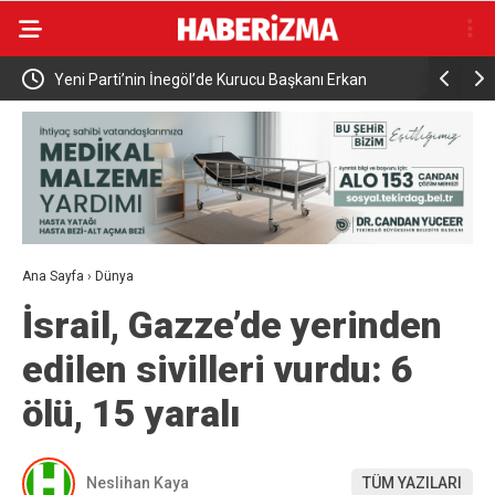
Gücü İş
Yeni Parti’nin İnegöl’de Kurucu Başkanı Erkan
Elektrikli 
Dönmez Oldu.
yaralandı
Ana Sayfa
›
Dünya
İsrail, Gazze’de yerinden
edilen sivilleri vurdu: 6
ölü, 15 yaralı
Neslihan Kaya
TÜM YAZILARI