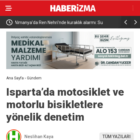
Uludağ’da çıkan orman yangını söndürüldü
MGK 6 Ağu
Güvenlik 
Ana Sayfa
›
Gündem
Isparta’da motosiklet ve
motorlu bisikletlere
yönelik denetim
Neslihan Kaya
TÜM YAZILARI