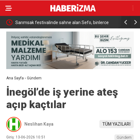
ükrü
Sarımsak festivalinde sahne alan Sefo, binlerce
Sanatçı Ca
vatandaşa unutulmaz bir gece yaşattı
Ana Sayfa
›
Gündem
İnegöl’de iş yerine ateş
açıp kaçtılar
Neslihan Kaya
TÜM YAZILARI
Giriş: 13-06-2026 10:51
Gündem