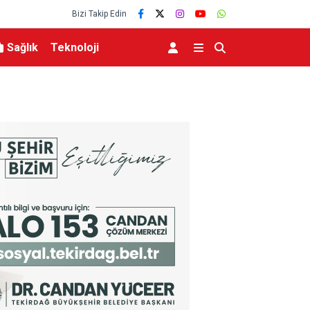
Bizi Takip Edin
Sağlık
Teknoloji
aşlarıyla toprağa verildi
Aile ve Sosyal Hizmetler Bakanı Göktaş Van’da