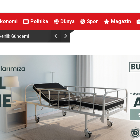
Ekonomi
Politika
Dünya
Spor
Magazin
venlik Gündemi
İznik Gölü’ne düşen genç hayatını kaybetti, gözy