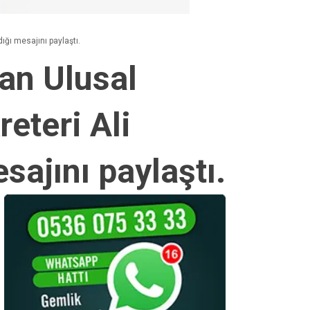
dığı mesajını paylaştı.
ran Ulusal
eteri Ali
esajını paylaştı.