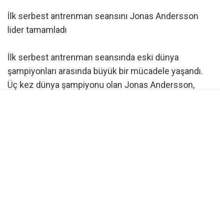
İlk serbest antrenman seansını Jonas Andersson
lider tamamladı
İlk serbest antrenman seansında eski dünya
şampiyonları arasında büyük bir mücadele yaşandı.
Üç kez dünya şampiyonu olan Jonas Andersson,
49.942 saniyelik derecesiyle günün en hızlı turunu
atarken, dört kez dünya şampiyonu Shaun Torrente
ise 0.203 saniye gerisinde kalarak ikinci sırayı aldı.
Andersson, seansın ardından yaptığı açıklamada,
“Parkur şu anda oldukça kısa ve dar. Bu yüksek
rakımda elimizdeki paketten en iyi verimi almamız
gerekiyor. Ancak ilk antrenman bizim için iyi geçti”
ifadelerini kullandı. Şampiyona lideri Stefan Arand da
performansını sürdürerek ilk serbest antrenmanı