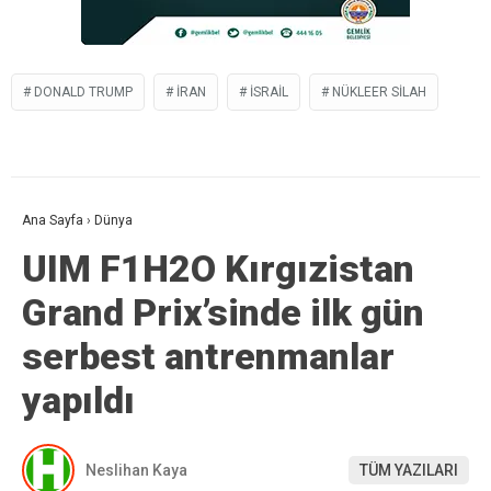
DONALD TRUMP
IRAN
ISRAIL
NÜKLEER SILAH
Ana Sayfa
›
Dünya
UIM F1H2O Kırgızistan
Grand Prix’sinde ilk gün
serbest antrenmanlar
yapıldı
Neslihan Kaya
TÜM YAZILARI