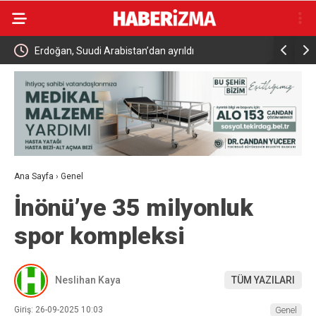
eçit
Erdoğan, Suudi Arabistan’dan ayrıldı
Kahta’da 
yükseliyor
Ana Sayfa
›
Genel
İnönü’ye 35 milyonluk
spor kompleksi
Neslihan Kaya
TÜM YAZILARI
Giriş: 26-09-2025 10:03
Genel