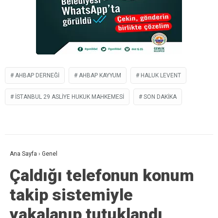
AHBAP DERNEĞI
AHBAP KAYYUM
HALUK LEVENT
İSTANBUL 29 ASLIYE HUKUK MAHKEMESI
SON DAKIKA
Ana Sayfa
›
Genel
Çaldığı telefonun konum
takip sistemiyle
yakalanıp tutuklandı