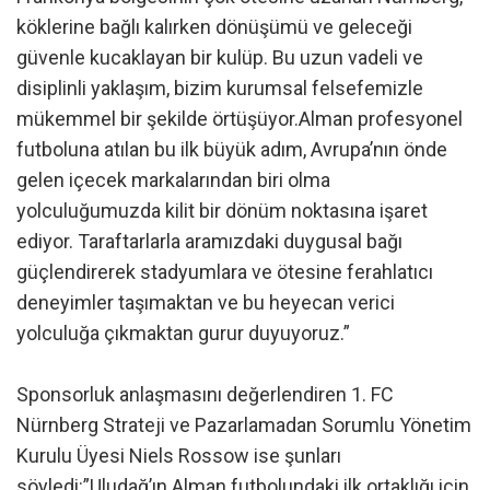
köklerine bağlı kalırken dönüşümü ve geleceği
güvenle kucaklayan bir kulüp. Bu uzun vadeli ve
disiplinli yaklaşım, bizim kurumsal felsefemizle
mükemmel bir şekilde örtüşüyor.Alman profesyonel
futboluna atılan bu ilk büyük adım, Avrupa’nın önde
gelen içecek markalarından biri olma
yolculuğumuzda kilit bir dönüm noktasına işaret
ediyor. Taraftarlarla aramızdaki duygusal bağı
güçlendirerek stadyumlara ve ötesine ferahlatıcı
deneyimler taşımaktan ve bu heyecan verici
yolculuğa çıkmaktan gurur duyuyoruz.”
Sponsorluk anlaşmasını değerlendiren 1. FC
Nürnberg Strateji ve Pazarlamadan Sorumlu Yönetim
Kurulu Üyesi Niels Rossow ise şunları
söyledi:”Uludağ’ın Alman futbolundaki ilk ortaklığı için