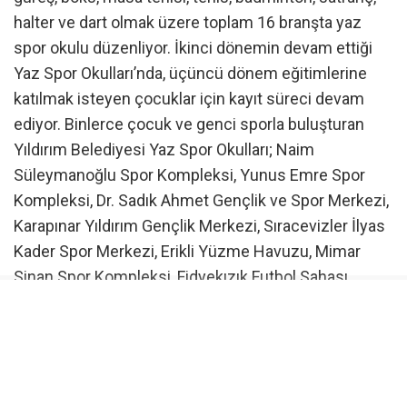
halter ve dart olmak üzere toplam 16 branşta yaz
spor okulu düzenliyor. İkinci dönemin devam ettiği
Yaz Spor Okulları’nda, üçüncü dönem eğitimlerine
katılmak isteyen çocuklar için kayıt süreci devam
ediyor. Binlerce çocuk ve genci sporla buluşturan
Yıldırım Belediyesi Yaz Spor Okulları; Naim
Süleymanoğlu Spor Kompleksi, Yunus Emre Spor
Kompleksi, Dr. Sadık Ahmet Gençlik ve Spor Merkezi,
Karapınar Yıldırım Gençlik Merkezi, Sıracevizler İlyas
Kader Spor Merkezi, Erikli Yüzme Havuzu, Mimar
Sinan Spor Kompleksi, Fidyekızık Futbol Sahası,
Sakarya Kapalı Spor Salonu ile 75. Yıl Spor
Merkezi’nde gerçekleştiriliyor. Çocuklar, alanında
uzman antrenörler eşliğinde verileneğitimlerde hem
spor yapma alışkanlığı kazanıyor hem de ilgi
duydukları branşlarda yeteneklerini geliştirme imkanı