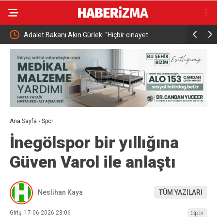
Adalet Bakanı Akın Gürlek: “Hiçbir cinayet
Terörsüz T
unutulmayacak, hiçbir delil göz ardı edilmeyecek”
Aşamalı Yo
Ana Sayfa
›
Spor
İnegölspor bir yıllığına
Güven Varol ile anlaştı
Neslihan Kaya
TÜM YAZILARI
Giriş: 17-06-2026 23:06
Spor