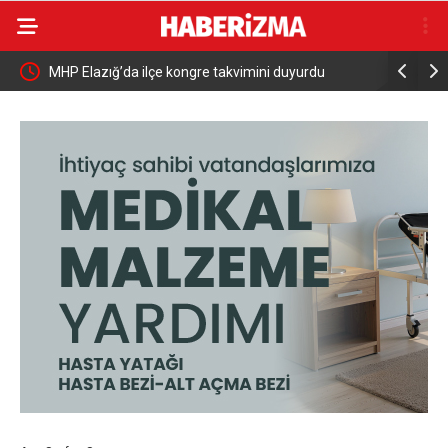
MHP Elazığ’da ilçe kongre takvimini duyurdu
Siirt’te 
Etkinlik