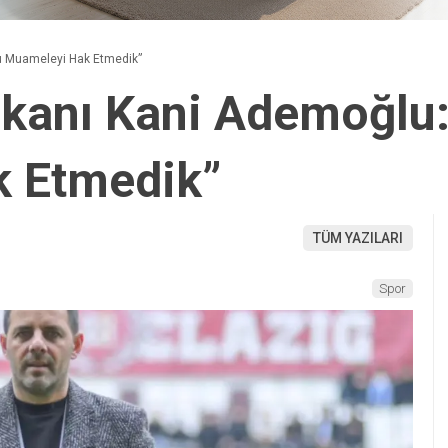
u Muameleyi Hak Etmedik”
şkanı Kani Ademoğlu:
 Etmedik”
TÜM YAZILARI
Spor