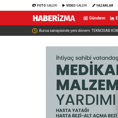
FOTO
GALERİ
VİDEO
GALERİ
YAZARLAR
Gündem
 OSB ile dev
Ticaret Bakanı Bolat, Polonya Maliye Bakanı Do
geldi