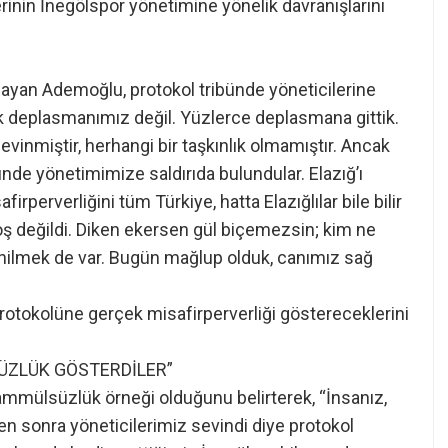
rinin İnegölspor yönetimine yönelik davranışlarını
tlayan Ademoğlu, protokol tribünde yöneticilerine
ilk deplasmanımız değil. Yüzlerce deplasmana gittik.
vinmiştir, herhangi bir taşkınlık olmamıştır. Ancak
nde yönetimimize saldırıda bulundular. Elazığ’ı
firperverliğini tüm Türkiye, hatta Elazığlılar bile bilir
değildi. Diken ekersen gül biçemezsin; kim ne
nilmek de var. Bugün mağlup olduk, canımız sağ
protokolüne gerçek misafirperverliği göstereceklerini
SÜZLÜK GÖSTERDİLER”
mmülsüzlük örneği olduğunu belirterek, “İnsanız,
en sonra yöneticilerimiz sevindi diye protokol