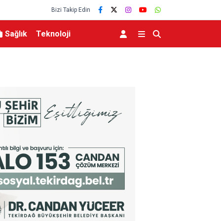
Bizi Takip Edin
Sağlık
Teknoloji
eviyesinde tarihi düşüş
Uludağ’da çıkan orman yangını söndürüldü