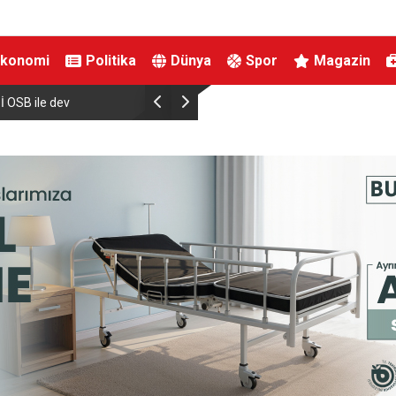
Ekonomi
Politika
Dünya
Spor
Magazin
manski ile bir araya
Almanya’da Ren Nehri’nde kuraklık alarmı: Su s
yaşandı