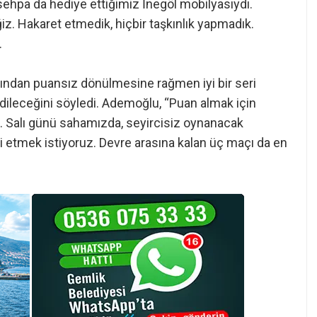
sehpa da hediye ettiğimiz İnegöl mobilyasıydı.
iz. Hakaret etmedik, hiçbir taşkınlık yapmadık.
.
ndan puansız dönülmesine rağmen iyi bir seri
 edileceğini söyledi. Ademoğlu, “Puan almak için
z. Salı günü sahamızda, seyircisiz oynanacak
 etmek istiyoruz. Devre arasına kalan üç maçı da en