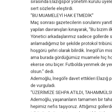
sırasında Elazığspor yönetim kurulu üyele
sert sözlerle eleştirdi.
“BU MUAMELEYİ HAK ETMEDİK”
Maç sonrası gazetecilerin sorularını yanı
yapılan davranışları kınayarak, “Bu bizim 
Yönetici arkadaşlarımız sadece gollerde se
anlamadığımız bir şekilde protokol tribünü
hoşgörü şehri olarak bilirdik. İnegöl’ün misa
ama burada gördüğümüz muamele hiç hoş 
ekerse onu biçer. Futbolda yenmek de ye
olsun.” dedi.
Ademoğlu, İnegöl’e davet ettikleri Elazığ 
de vurguladı.
“ÜZERİMİZE SEHPA ATILDI, TAHAMMÜL
Ademoğlu, yaşananların tamamen bir taha
hepimiz nefis taşıyoruz. Attığımız gollerd