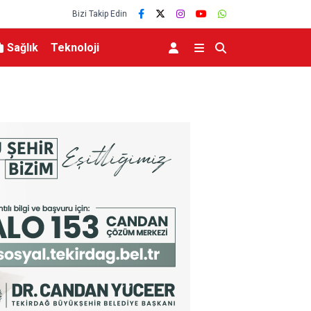
Bizi Takip Edin
Sağlık
Teknoloji
alandı
ABD, UFO’lar hakkında yeni görüntü ve belgeler