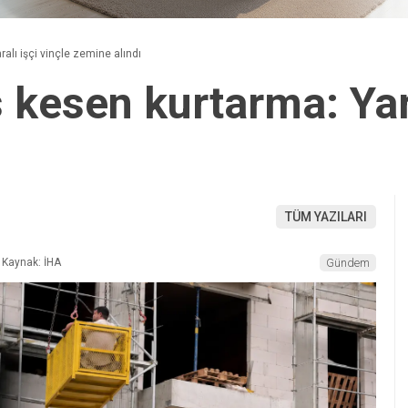
alı işçi vinçle zemine alındı
 kesen kurtarma: Yara
TÜM YAZILARI
Kaynak: İHA
Gündem