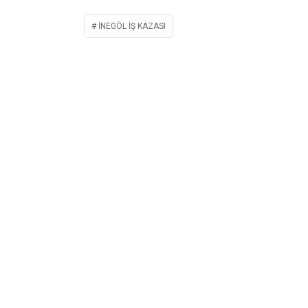
INEGÖL IŞ KAZASI