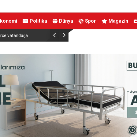
Ekonomi
Politika
Dünya
Spor
Magazin
ndı
Bursa’da tarlalık alanı ateşe veren şüpheli yak