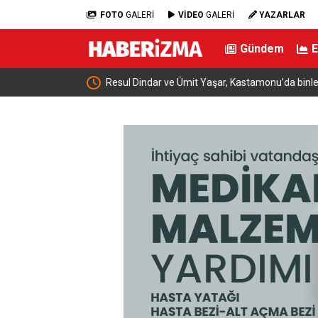
FOTO
GALERİ
VİDEO
GALERİ
YAZARLAR
Gündem
lerce vatandaşa
Menderes Belediye Başkanı İlkay Çiçek tutukla