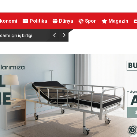
Ekonomi
Politika
Dünya
Spor
Magazin
mı için iş birliği
Bakan Şimşek: “Batman’da muazzam bir hizmet 