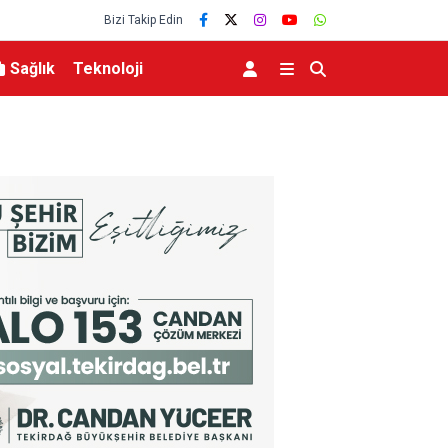
Bizi Takip Edin
Sağlık
Teknoloji
fırtınası var”
Resul Dindar ve Ümit Yaşar, Kastamonu’da bin
unutulmaz bir gece yaşattı