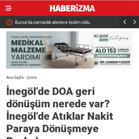
du
Bursa’da samanlık alevlere teslim oldu
Down Judo
Ana Sayfa
›
Çevre
İnegöl’de DOA geri
dönüşüm nerede var?
İnegöl’de Atıklar Nakit
Paraya Dönüşmeye