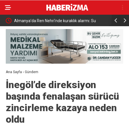
u
Uludağ’da çıkan orman yangını söndürüldü
MGK 6 Ağ
Güvenlik
Ana Sayfa
›
Gündem
İnegöl’de direksiyon
başında fenalaşan sürücü
zincirleme kazaya neden
oldu