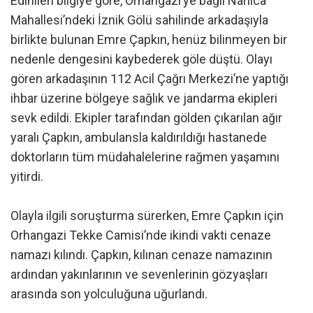
Edinilen bilgiye göre, Orhangazi’ye bağlı Narlıca
Mahallesi’ndeki İznik Gölü sahilinde arkadaşıyla
birlikte bulunan Emre Çapkın, henüz bilinmeyen bir
nedenle dengesini kaybederek göle düştü. Olayı
gören arkadaşının 112 Acil Çağrı Merkezi’ne yaptığı
ihbar üzerine bölgeye sağlık ve jandarma ekipleri
sevk edildi. Ekipler tarafından gölden çıkarılan ağır
yaralı Çapkın, ambulansla kaldırıldığı hastanede
doktorların tüm müdahalelerine rağmen yaşamını
yitirdi.
Olayla ilgili soruşturma sürerken, Emre Çapkın için
Orhangazi Tekke Camisi’nde ikindi vakti cenaze
namazı kılındı. Çapkın, kılınan cenaze namazının
ardından yakınlarının ve sevenlerinin gözyaşları
arasında son yolculuğuna uğurlandı.