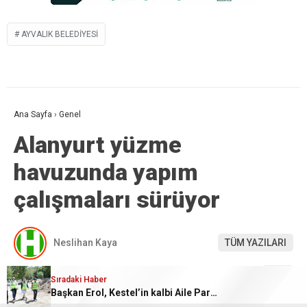
AYVALIK BELEDIYESI
Ana Sayfa
›
Genel
Alanyurt yüzme
havuzunda yapım
çalışmaları sürüyor
Neslihan Kaya
TÜM YAZILARI
Giriş: 06-08-2026 11:32
Genel
Sıradaki Haber
Güncelleme: 06-08-2026 11:32
Başkan Erol, Kestel’in kalbi Aile Parkı’ndaki çalışmaları inceledi
Kaynak: İHA