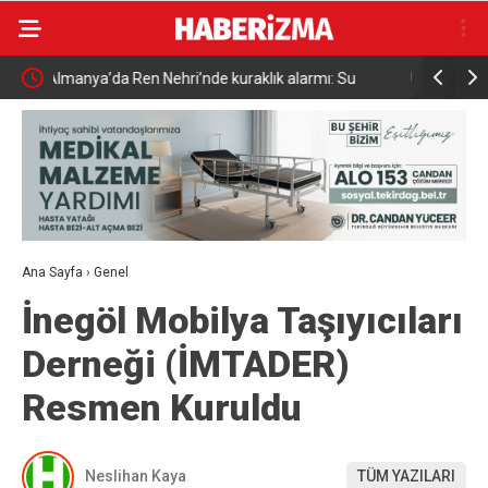
Uludağ’da çıkan orman yangını söndürüldü
MGK 6 Ağu
Güvenlik 
Ana Sayfa
›
Genel
İnegöl Mobilya Taşıyıcıları
Derneği (İMTADER)
Resmen Kuruldu
Neslihan Kaya
TÜM YAZILARI