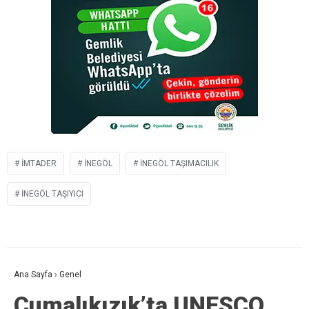
IMTADER
İNEGÖL
INEGÖL TAŞIMACILIK
INEGÖL TAŞIYICI
Ana Sayfa
›
Genel
Cumalıkızık’ta UNESCO