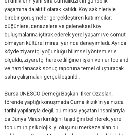
etkinliklerin yanı sıra Cumalıkızık’ın gündelik
yaşamına da aktif olarak katıldı. Köy sakinleriyle
birebir görüşmeler gerçekleştiren katılımcılar;
düğünlere, cenazelere ve geleneksel köy
buluşmalarına iştirak ederek yerel yaşamı ve somut
olmayan kültürel mirası yerinde deneyimledi. Ayrıca
köyde ziyaretçi yoğunluğu bilimsel yöntemlerle
ölçüldü, ziyaretçi hareketliliğine ilişkin veriler toplandı
ve hazırlanacak sonuç raporuna temel oluşturacak
saha çalışmaları gerçekleştirildi.
Bursa UNESCO Derneği Başkanı İlker Özaslan,
törende yaptığı konuşmada Cumalıkızık’ın yalnızca
tarihî yapılarıyla değil, bu mirası yaşatan insanlarıyla
da Dünya Mirası kimliğini taşıdığını belirterek, yerel
toplumun psikolojik iyi oluşunu merkeze alan bu