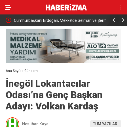
n ve Şerif
YENİ Parti’den Açıklama: “232 Belediye Başkanı
Başkan
CHP’den İstifa Etti, Ay Sonunda 300’ü Geçebilir”
iddial
Ana Sayfa
›
Gündem
İnegöl Lokantacılar
Odası’na Genç Başkan
Adayı: Volkan Kardaş
Neslihan Kaya
TÜM YAZILARI