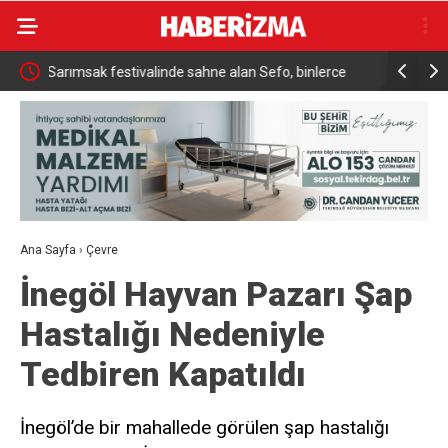
rce
Sanatçı Cansever hayatını kaybetti
Türkiye, 
tarihi sa
Ana Sayfa
›
Çevre
İnegöl Hayvan Pazarı Şap
Hastalığı Nedeniyle
Tedbiren Kapatıldı
İnegöl’de bir mahallede görülen şap hastalığı