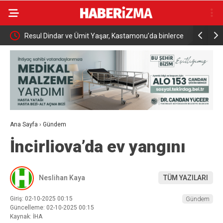
met
Resul Dindar ve Ümit Yaşar, Kastamonu’da binlerce
Menderes B
vatandaşa unutulmaz bir gece yaşattı
Ana Sayfa
›
Gündem
İncirliova’da ev yangını
Neslihan Kaya
TÜM YAZILARI
Giriş: 02-10-2025 00:15
Gündem
Güncelleme: 02-10-2025 00:15
Kaynak: İHA