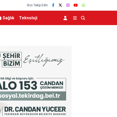
Bizi Takip Edin
Sağlık
Teknoloji
eviyesinde tarihi düşüş
Uludağ’da çıkan orman yangını söndürüldü