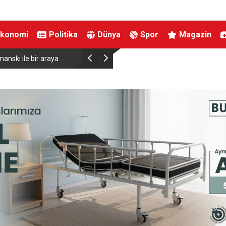
Ekonomi
Politika
Dünya
Spor
Magazin
anski ile bir araya
Almanya’da Ren Nehri’nde kuraklık alarmı: Su s
yaşandı