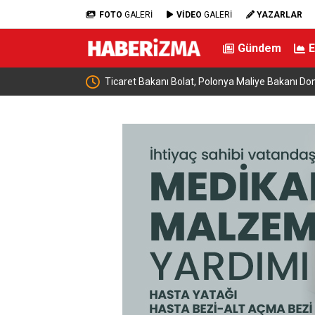
FOTO
GALERİ
VİDEO
GALERİ
YAZARLAR
Gündem
e buluştu: “Terörsüz
Ticaret Bakanı Bolat, Polonya Maliye Bakanı Dom
geldi