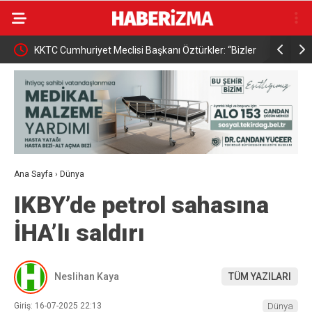
KKTC Cumhuriyet Meclisi Başkanı Öztürkler: “Bizler
Osmangazi
egemen eşitliğimizden ve eşit uluslararası
kazandırıy
statümüzden asla taviz vermeyeceğiz”
Ana Sayfa
›
Dünya
IKBY’de petrol sahasına
İHA’lı saldırı
Neslihan Kaya
TÜM YAZILARI
Giriş: 16-07-2025 22:13
Dünya