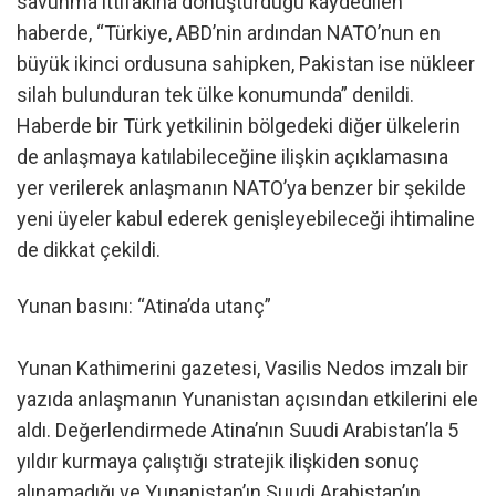
savunma ittifakına dönüştürdüğü kaydedilen
haberde, “Türkiye, ABD’nin ardından NATO’nun en
büyük ikinci ordusuna sahipken, Pakistan ise nükleer
silah bulunduran tek ülke konumunda” denildi.
Haberde bir Türk yetkilinin bölgedeki diğer ülkelerin
de anlaşmaya katılabileceğine ilişkin açıklamasına
yer verilerek anlaşmanın NATO’ya benzer bir şekilde
yeni üyeler kabul ederek genişleyebileceği ihtimaline
de dikkat çekildi.
Yunan basını: “Atina’da utanç”
Yunan Kathimerini gazetesi, Vasilis Nedos imzalı bir
yazıda anlaşmanın Yunanistan açısından etkilerini ele
aldı. Değerlendirmede Atina’nın Suudi Arabistan’la 5
yıldır kurmaya çalıştığı stratejik ilişkiden sonuç
alınamadığı ve Yunanistan’ın Suudi Arabistan’ın