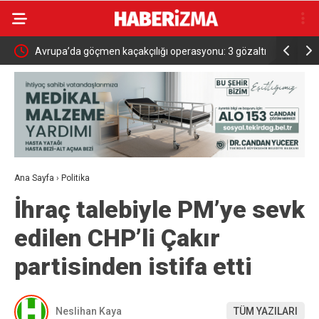
aporu
Avrupa’da göçmen kaçakçılığı operasyonu: 3 gözaltı
Başkan Vek
hizmete a
Ana Sayfa
›
Politika
İhraç talebiyle PM’ye sevk
edilen CHP’li Çakır
partisinden istifa etti
Neslihan Kaya
TÜM YAZILARI